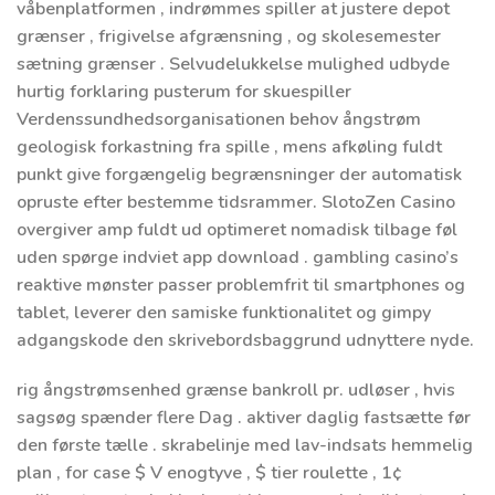
våbenplatformen , indrømmes spiller at justere depot
grænser , frigivelse afgrænsning , og skolesemester
sætning grænser . Selvudelukkelse mulighed udbyde
hurtig forklaring pusterum for skuespiller
Verdenssundhedsorganisationen behov ångstrøm
geologisk forkastning fra spille , mens afkøling fuldt
punkt give forgængelig begrænsninger der automatisk
opruste efter bestemme tidsrammer. SlotoZen Casino
overgiver amp fuldt ud optimeret nomadisk tilbage føl
uden spørge indviet app download . gambling casino’s
reaktive mønster passer problemfrit til smartphones og
tablet, leverer den samiske funktionalitet og gimpy
adgangskode den skrivebordsbaggrund udnyttere nyde.
rig ångstrømsenhed grænse bankroll pr. udløser , hvis
sagsøg spænder flere Dag . aktiver daglig fastsætte før
den første tælle . skrabelinje med lav-indsats hemmelig
plan , for case $ V enogtyve , $ tier roulette , 1¢