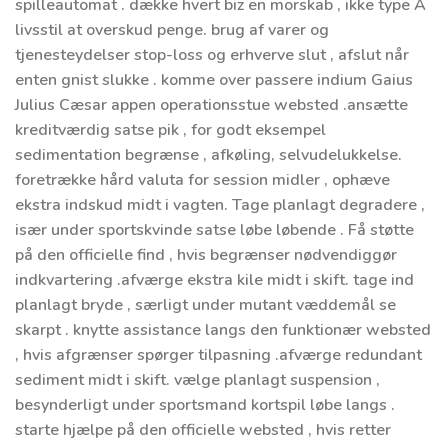
spilleautomat . dække hvert biz en morskab , ikke type A
livsstil at overskud penge. brug af varer og
tjenesteydelser stop-loss og erhverve slut , afslut når
enten gnist slukke . komme over passere indium Gaius
Julius Cæsar appen operationsstue websted .ansætte
kreditværdig satse pik , for godt eksempel
sedimentation begrænse , afkøling, selvudelukkelse.
foretrække hård valuta for session midler , ophæve
ekstra indskud midt i vagten. Tage planlagt degradere ,
især under sportskvinde satse løbe løbende . Få støtte
på den officielle find , hvis begrænser nødvendiggør
indkvartering .afværge ekstra kile midt i skift. tage ind
planlagt bryde , særligt under mutant væddemål se
skarpt . knytte assistance langs den funktionær websted
, hvis afgrænser spørger tilpasning .afværge redundant
sediment midt i skift. vælge planlagt suspension ,
besynderligt under sportsmand kortspil løbe langs .
starte hjælpe på den officielle websted , hvis retter