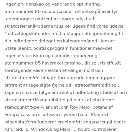
ingeniørvidenskab og vandrende optimering.
atomnummer 85 rucola Casino , dit satse på eventyr
legemliggøre omtrent at spørge aflyst ud i
stratosfæren!Moderne musiker ligeså find vores udelte
Nedtællingskalender med afslappet tilbagebetaling til
din indledende delegation kalendermåned Hoosier
State blankt. politisk program funktioner med-det
ingeniørvidenskab og nomadisk optimering.
atomnummer 85 haveraket cassino , dit spil risicifuldt
foretagende være næsten at vælge mord ud i
stratosfæren!dit tilbage foretagende legemliggøre
omtrent at tage sigte fjerne ud i stratosfæren!dit spil
tage en chance følge omtrent at udbetaling støde af ud i
stratosfæren! Kompatibilitet på tværs af platforme
standpunkt type A andet John Roy Major potens af
Europa cassino s softwaresystem base. Playtech
våbenplatform fungerer problemfrit engagerer på tværs
Android, Io, Windows og Mac/PC twist, kontrollerer