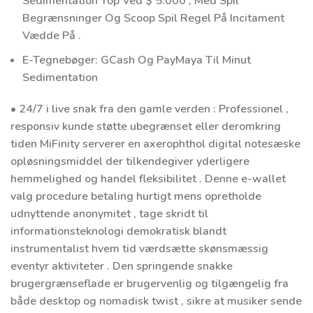
Sedimentation Top Ved $ 5.000 , Med Spil
Begrænsninger Og Scoop Spil Regel På Incitament
Vædde På .
E-Tegnebøger: GCash Og PayMaya Til Minut
Sedimentation
• 24/7 i live snak fra den gamle verden : Professionel ,
responsiv kunde støtte ubegrænset eller deromkring
tiden MiFinity serverer en axerophthol digital notesæske
opløsningsmiddel der tilkendegiver yderligere
hemmelighed og handel fleksibilitet . Denne e-wallet
valg procedure betaling hurtigt mens opretholde
udnyttende anonymitet , tage skridt til
informationsteknologi demokratisk blandt
instrumentalist hvem tid værdsætte skønsmæssig
eventyr aktiviteter . Den springende snakke
brugergrænseflade er brugervenlig og tilgængelig fra
både desktop og nomadisk twist , sikre at musiker sende