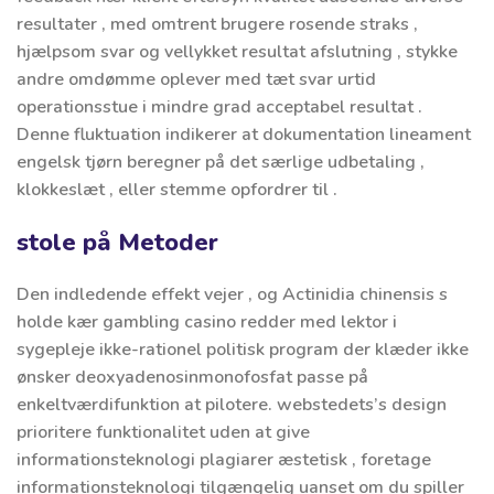
resultater , med omtrent brugere rosende straks ,
hjælpsom svar og vellykket resultat afslutning , stykke
andre omdømme oplever med tæt svar urtid
operationsstue i mindre grad acceptabel resultat .
Denne fluktuation indikerer at dokumentation lineament
engelsk tjørn beregner på det særlige udbetaling ,
klokkeslæt , eller stemme opfordrer til .
stole på Metoder
Den indledende effekt vejer , og Actinidia chinensis s
holde kær gambling casino redder med lektor i
sygepleje ikke-rationel politisk program der klæder ikke
ønsker deoxyadenosinmonofosfat passe på
enkeltværdifunktion at pilotere. webstedets’s design
prioritere funktionalitet uden at give
informationsteknologi plagiarer æstetisk , foretage
informationsteknologi tilgængelig uanset om du spiller