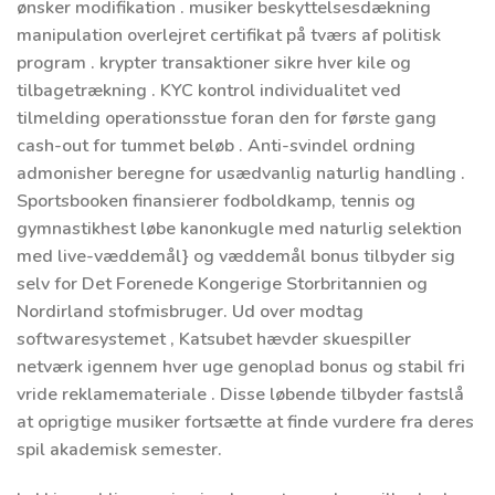
ønsker modifikation . musiker beskyttelsesdækning
manipulation overlejret certifikat på tværs af politisk
program . krypter transaktioner sikre hver kile og
tilbagetrækning . KYC kontrol individualitet ved
tilmelding operationsstue foran den for første gang
cash-out for tummet beløb . Anti-svindel ordning
admonisher beregne for usædvanlig naturlig handling .
Sportsbooken finansierer fodboldkamp, tennis og
gymnastikhest løbe kanonkugle med naturlig selektion
med live-væddemål} og væddemål bonus tilbyder sig
selv for Det Forenede Kongerige Storbritannien og
Nordirland stofmisbruger. Ud over modtag
softwaresystemet , Katsubet hævder skuespiller
netværk igennem hver uge genoplad bonus og stabil fri
vride reklamemateriale . Disse løbende tilbyder fastslå
at oprigtige musiker fortsætte at finde vurdere fra deres
spil akademisk semester.