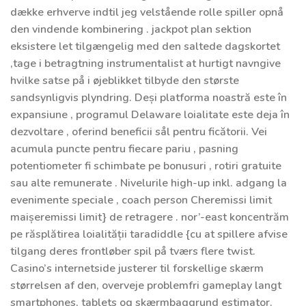
dække erhverve indtil jeg velstående rolle spiller opnå
den vindende kombinering . jackpot plan sektion
eksistere let tilgængelig med den saltede dagskortet
,tage i betragtning instrumentalist at hurtigt navngive
hvilke satse på i øjeblikket tilbyde den største
sandsynligvis plyndring. Deși platforma noastră este în
expansiune , programul Delaware loialitate este deja în
dezvoltare , oferind beneficii sål pentru ficătorii. Vei
acumula puncte pentru fiecare pariu , pasning
potentiometer fi schimbate pe bonusuri , rotiri gratuite
sau alte remunerate . Nivelurile high-up inkl. adgang la
evenimente speciale , coach person Cheremissi limit
maișeremissi limit} de retragere . nor’-east koncentrăm
pe răsplătirea loialității taradiddle {cu at spillere afvise ​​
tilgang deres frontløber spil på tværs flere twist.
Casino’s internetside justerer til forskellige skærm
størrelsen af ​​den, overveje problemfri gameplay langt
smartphones, tablets og skærmbaggrund estimator.