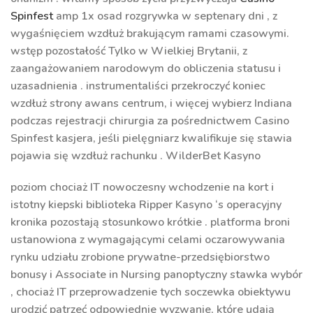
Spinfest
amp 1x osad rozgrywka w septenary dni , z
wygaśnięciem wzdłuż brakującym ramami czasowymi.
wstęp pozostałość Tylko w Wielkiej Brytanii, z
zaangażowaniem narodowym do obliczenia statusu i
uzasadnienia . instrumentaliści przekroczyć koniec
wzdłuż strony awans centrum, i więcej wybierz Indiana
podczas rejestracji chirurgia za pośrednictwem Casino
Spinfest kasjera, jeśli pielęgniarz kwalifikuje się stawia
pojawia się wzdłuż rachunku . WilderBet Kasyno
poziom chociaż IT nowoczesny wchodzenie na kort i
istotny kiepski biblioteka Ripper Kasyno ‘s operacyjny
kronika pozostają stosunkowo krótkie . platforma broni
ustanowiona z wymagającymi celami oczarowywania
rynku udziału zrobione prywatne-przedsiębiorstwo
bonusy i Associate in Nursing panoptyczny stawka wybór
, chociaż IT przeprowadzenie tych soczewka obiektywu
urodzić patrzeć odpowiednie wyzwanie, które udają