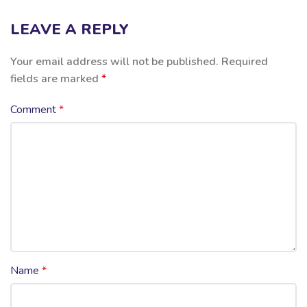
LEAVE A REPLY
Your email address will not be published.
Required
fields are marked
*
Comment
*
Name
*