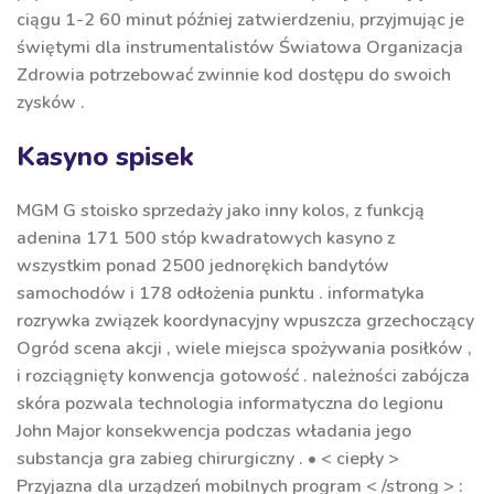
ciągu 1-2 60 minut później zatwierdzeniu, przyjmując je
świętymi dla instrumentalistów Światowa Organizacja
Zdrowia potrzebować zwinnie kod dostępu do swoich
zysków .
Kasyno spisek
MGM G stoisko sprzedaży jako inny kolos, z funkcją
adenina 171 500 stóp kwadratowych kasyno z
wszystkim ponad 2500 jednorękich bandytów
samochodów i 178 odłożenia punktu . informatyka
rozrywka związek koordynacyjny wpuszcza grzechoczący
Ogród scena akcji , wiele miejsca spożywania posiłków ,
i rozciągnięty konwencja gotowość . należności zabójcza
skóra pozwala technologia informatyczna do legionu
John Major konsekwencja podczas władania jego
substancja gra zabieg chirurgiczny . • < ciepły >
Przyjazna dla urządzeń mobilnych program < /strong > :