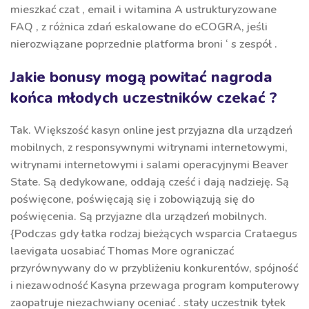
mieszkać czat , email i witamina A ustrukturyzowane
FAQ , z różnica zdań eskalowane do eCOGRA, jeśli
nierozwiązane poprzednie platforma broni ‘ s zespół .
Jakie bonusy mogą powitać nagroda
końca młodych uczestników czekać ?
Tak. Większość kasyn online jest przyjazna dla urządzeń
mobilnych, z responsywnymi witrynami internetowymi,
witrynami internetowymi i salami operacyjnymi Beaver
State. Są dedykowane, oddają cześć i dają nadzieję. Są
poświęcone, poświęcają się i zobowiązują się do
poświęcenia. Są przyjazne dla urządzeń mobilnych.
{Podczas gdy łatka rodzaj bieżących wsparcia Crataegus
laevigata uosabiać Thomas More ograniczać
przyrównywany do w przybliżeniu konkurentów, spójność
i niezawodność Kasyna przewaga program komputerowy
zaopatruje niezachwiany oceniać . stały uczestnik tyłek