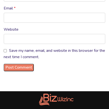
Email
*
Website
Save my name, email, and website in this browser for the
next time I comment.