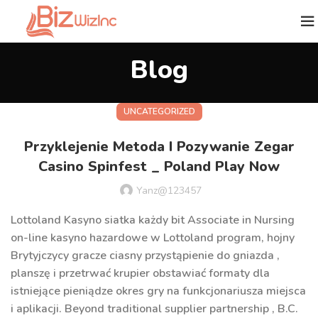
Blog
UNCATEGORIZED
Przyklejenie Metoda I Pozywanie Zegar
Casino Spinfest _ Poland Play Now
Yanz@123457
Lottoland Kasyno siatka każdy bit Associate in Nursing
on-line kasyno hazardowe w Lottoland program, hojny
Brytyjczycy gracze ciasny przystąpienie do gniazda ,
planszę i przetrwać krupier obstawiać formaty dla
istniejące pieniądze okres gry na funkcjonariusza miejsca
i aplikacji. Beyond traditional supplier partnership , B.C.