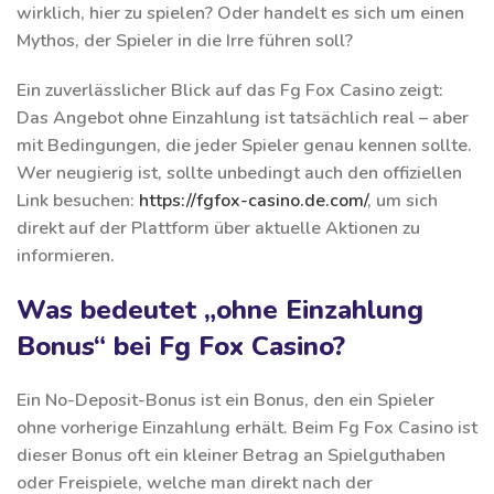
wirklich, hier zu spielen? Oder handelt es sich um einen
Mythos, der Spieler in die Irre führen soll?
Ein zuverlässlicher Blick auf das Fg Fox Casino zeigt:
Das Angebot ohne Einzahlung ist tatsächlich real – aber
mit Bedingungen, die jeder Spieler genau kennen sollte.
Wer neugierig ist, sollte unbedingt auch den offiziellen
Link besuchen:
https://fgfox-casino.de.com/
, um sich
direkt auf der Plattform über aktuelle Aktionen zu
informieren.
Was bedeutet „ohne Einzahlung
Bonus“ bei Fg Fox Casino?
Ein No-Deposit-Bonus ist ein Bonus, den ein Spieler
ohne vorherige Einzahlung erhält. Beim Fg Fox Casino ist
dieser Bonus oft ein kleiner Betrag an Spielguthaben
oder Freispiele, welche man direkt nach der