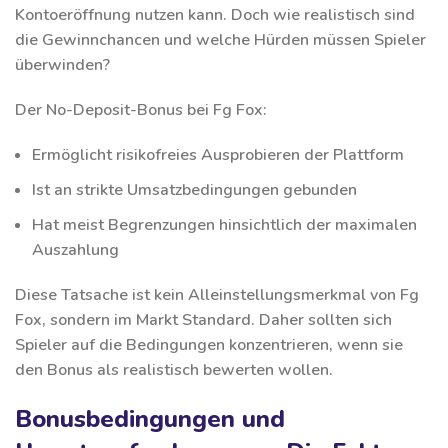
Kontoeröffnung nutzen kann. Doch wie realistisch sind
die Gewinnchancen und welche Hürden müssen Spieler
überwinden?
Der No-Deposit-Bonus bei Fg Fox:
Ermöglicht risikofreies Ausprobieren der Plattform
Ist an strikte Umsatzbedingungen gebunden
Hat meist Begrenzungen hinsichtlich der maximalen
Auszahlung
Diese Tatsache ist kein Alleinstellungsmerkmal von Fg
Fox, sondern im Markt Standard. Daher sollten sich
Spieler auf die Bedingungen konzentrieren, wenn sie
den Bonus als realistisch bewerten wollen.
Bonusbedingungen und