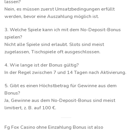
lassen?
Nein, es müssen zuerst Umsatzbedingungen erfüllt
werden, bevor eine Auszahlung möglich ist.
3. Welche Spiele kann ich mit dem No-Deposit-Bonus
spielen?
Nicht alle Spiele sind erlaubt. Slots sind meist
zugelassen, Tischspiele oft ausgeschlossen.
4. Wie lange ist der Bonus gültig?
In der Regel zwischen 7 und 14 Tagen nach Aktivierung.
5. Gibt es einen Höchstbetrag für Gewinne aus dem
Bonus?
Ja, Gewinne aus dem No-Deposit-Bonus sind meist
limitiert, z. B. auf 100 €.
Fg Fox Casino ohne Einzahlung Bonus ist also