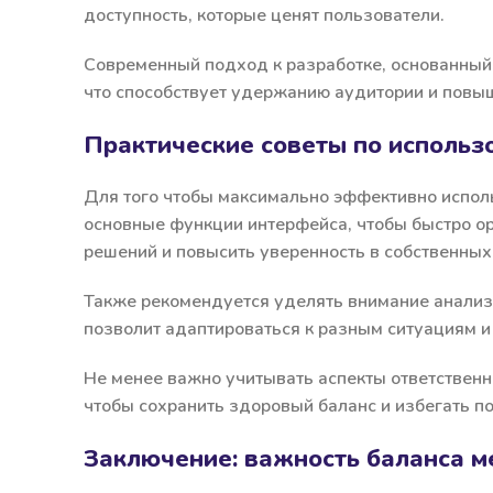
доступность, которые ценят пользователи.
Современный подход к разработке, основанный 
что способствует удержанию аудитории и повы
Практические советы по исполь
Для того чтобы максимально эффективно исполь
основные функции интерфейса, чтобы быстро ор
решений и повысить уверенность в собственных
Также рекомендуется уделять внимание анализу
позволит адаптироваться к разным ситуациям и
Не менее важно учитывать аспекты ответственн
чтобы сохранить здоровый баланс и избегать п
Заключение: важность баланса м