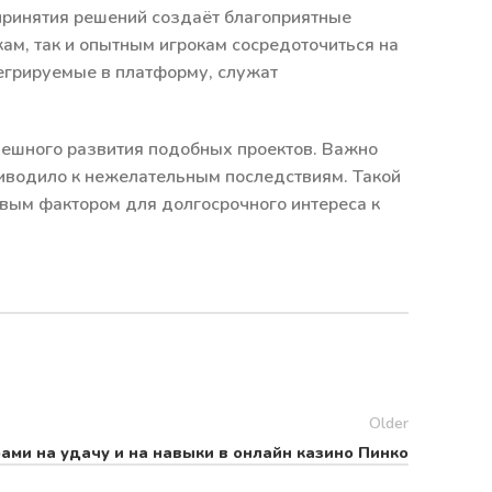
 принятия решений создаёт благоприятные
кам, так и опытным игрокам сосредоточиться на
тегрируемые в платформу, служат
спешного развития подобных проектов. Важно
риводило к нежелательным последствиям. Такой
евым фактором для долгосрочного интереса к
Older
ами на удачу и на навыки в онлайн казино Пинко