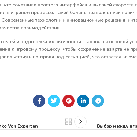
 что сочетание простого интерфейса и высокой скорости
я в игровом процессе. Такой баланс позволяет как нович
ли. Современные технологии и инновационные решения, ин
качества взаимодействия.
вателей и поддержка их активности становятся основой у
ения к игровому процессу, чтобы сохранение азарта не п
овольствия и контроля над ситуацией, что остаётся ключ
inko Von Experten
Выбор между игр