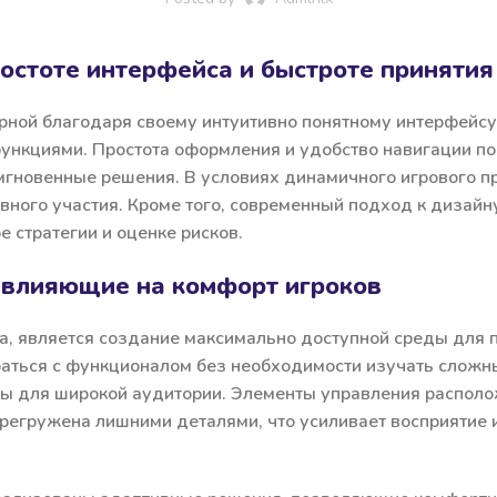
ростоте интерфейса и быстроте принятия
рной благодаря своему интуитивно понятному интерфейсу
нкциями. Простота оформления и удобство навигации поз
гновенные решения. В условиях динамичного игрового пр
вного участия. Кроме того, современный подход к дизай
 стратегии и оценке рисков.
 влияющие на комфорт игроков
a, является создание максимально доступной среды для 
раться с функционалом без необходимости изучать сложн
ы для широкой аудитории. Элементы управления располож
регружена лишними деталями, что усиливает восприятие 